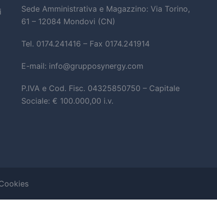
Sede Amministrativa e Magazzino: Via Torino,
i
61 – 12084 Mondovi (CN)
Tel. 0174.241416 – Fax 0174.241914
E-mail: info@grupposynergy.com
P.IVA e Cod. Fisc. 04325850750 – Capitale
Sociale: € 100.000,00 i.v.
 Cookies