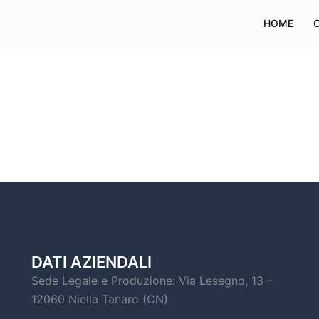
HOME
DATI AZIENDALI
Sede Legale e Produzione: Via Lesegno, 13 –
12060 Niella Tanaro (CN)