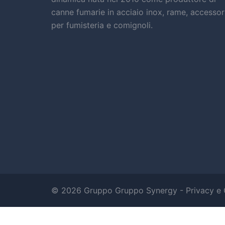
canne fumarie in acciaio inox, rame, accessor
per fumisteria e comignoli.
© 2026 Gruppo Gruppo Synergy -
Privacy e