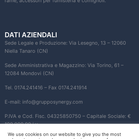
rame, accessori per fumisteria e comignoli.
DATI AZIENDALI
Sede Legale e Produzione: Via Lesegno, 13 – 12060
Niella Tanaro (CN)
Sede Amministrativa e Magazzino: Via Torino, 61 –
12084 Mondovi (CN)
Tel. 0174.241416 – Fax 0174.241914
E-mail: info@grupposynergy.com
P.IVA e Cod. Fisc. 04325850750 – Capitale Sociale: €
100.000,00 i.v.
We use cookies on our website to give you the most