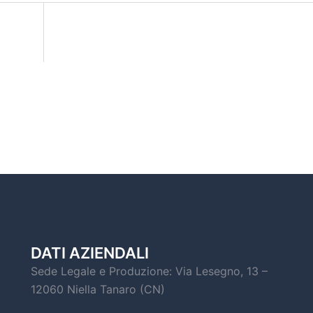
DATI AZIENDALI
Sede Legale e Produzione: Via Lesegno, 13 –
12060 Niella Tanaro (CN)