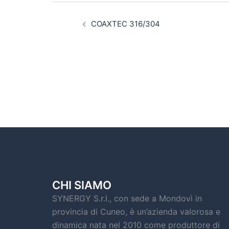
Navigazione
articolo
COAXTEC 316/304
CHI SIAMO
SYNERGY S.r.l., con sede a Mondovì in
provincia di Cuneo, è un’azienda valorosa e
dinamica nata nel 2010 come produttore di