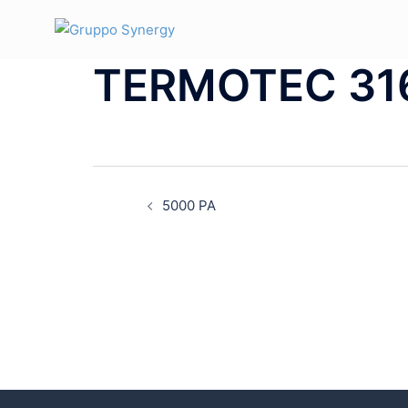
Vai
al
contenuto
TERMOTEC 31
Navigazione
articolo
5000 PA